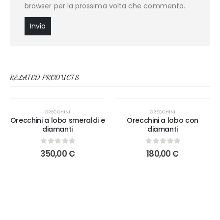
browser per la prossima volta che commento.
RELATED PRODUCTS
ORECCHINI
ORECCHINI
Orecchini a lobo smeraldi e
Orecchini a lobo con
diamanti
diamanti
0
out of 5
0
out of 5
350,00
€
180,00
€