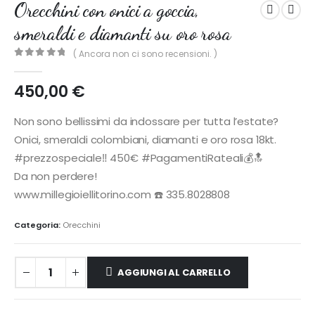
Orecchini con onici a goccia,
smeraldi e diamanti su oro rosa
( Ancora non ci sono recensioni. )
0
out of 5
450,00
€
Non sono bellissimi da indossare per tutta l’estate?
Onici, smeraldi colombiani, diamanti e oro rosa 18kt.
#prezzospeciale‼️ 450€ #PagamentiRateali💰🔝
Da non perdere!
www.millegioiellitorino.com ☎️ 335.8028808
Categoria:
Orecchini
AGGIUNGI AL CARRELLO