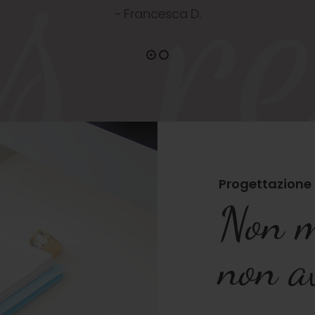
Francesca D.
Progettazione g
Non me
non av