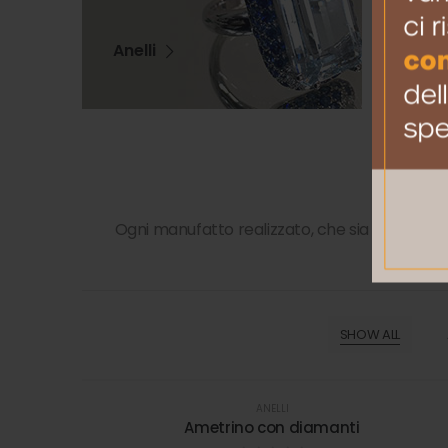
Anelli
Col
Ogni manufatto realizzato, che sia un gioiell
aggiunt
SHOW ALL
ANELLI
Ametrino con diamanti