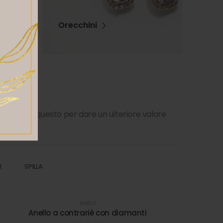
Orecchini
iprodotto, questo per dare un ulteriore valore
indossa.
I
SPILLA
ANELLI
Anello a contrariè con diamanti