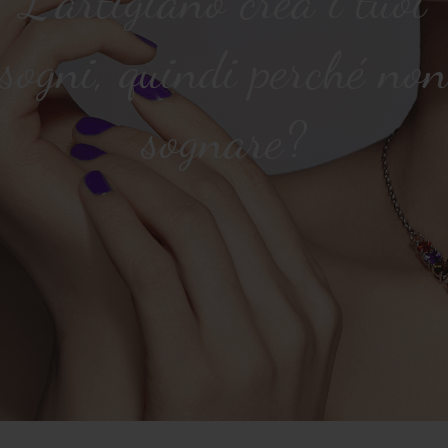
L'artigiano crea i tuoi
sogni, quindi perché no
sognare?