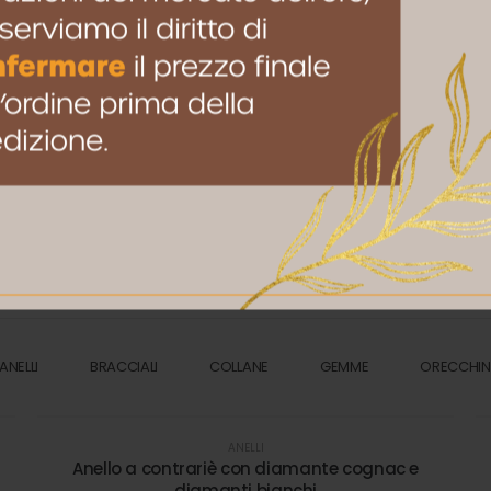
lane
Le nostre ultime creazioni
o in oro o una collana in gemme, è esclusivo e non viene mai r
o ad ogni pezzo, che deve restare unico, proprio come chi lo 
ANELLI
BRACCIALI
COLLANE
GEMME
ORECCHIN
ANELLI
Anello a contrariè con diamante cognac e
diamanti bianchi