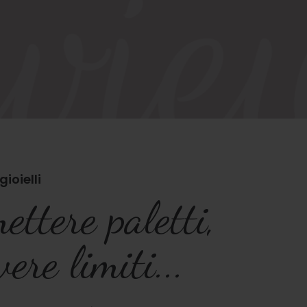
ioielli
ttere paletti,
ere limiti...