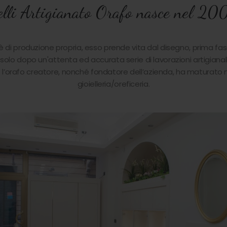
elli Artigianato Orafo nasce nel 20
è di produzione propria, esso prende vita dal disegno, prima fas
 solo dopo un'attenta ed accurata serie di lavorazioni artigianali
l’orafo creatore, nonché fondatore dell’azienda, ha maturato n
gioielleria/oreficeria.