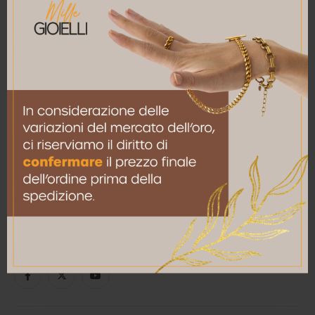
DOVE SIAMO
Via Carlo Alberto 41 - 10123 Torino (TO)
TELEFONO
011.76.40.401
EMAIL
1000.gioielli@gmail.com
SOCIAL MEDIA