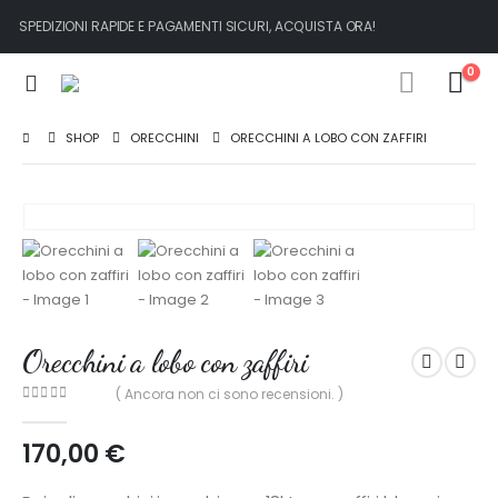
SPEDIZIONI RAPIDE E PAGAMENTI SICURI, ACQUISTA ORA!
0
SHOP
ORECCHINI
ORECCHINI A LOBO CON ZAFFIRI
Orecchini a lobo con zaffiri
( Ancora non ci sono recensioni. )
0
out of 5
170,00
€