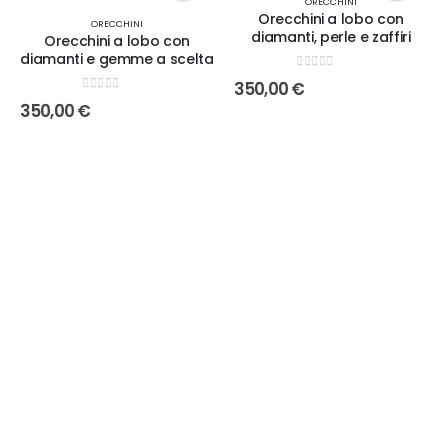
ORECCHINI
Orecchini a lobo con
ORECCHINI
diamanti, perle e zaffiri
Orecchini a lobo con
diamanti e gemme a scelta
0
out of 5
350,00
€
0
out of 5
350,00
€