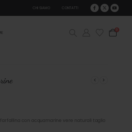
CHI SIAMO
CONTATTI
0
ME
rine
 farfallina con acquamarine vere naturali taglio