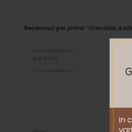
Recensisci per primo “Orecchini a l
La tua valutazione
*
La tua recensione
*
Nome
*