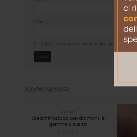
Email
*
Salva il mio nome, email e sito web in ques
RELATED PRODUCTS
ORECCHINI
Orecchini a lobo con diamanti e
gemme a scelta