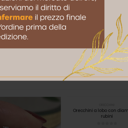
to browser per la prossima volta che commento.
ORECCHINI
Orecchini a lobo con diam
rubini