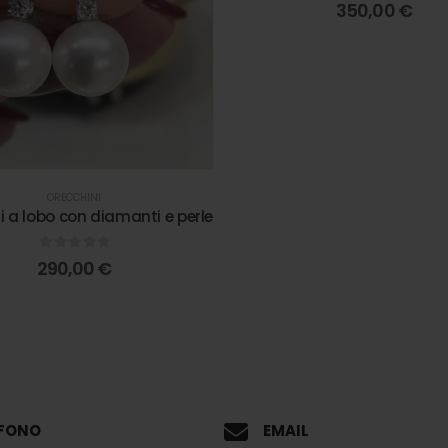
0
out of 5
350,00
€
ORECCHINI
i a lobo con diamanti e perle
0
out of 5
290,00
€
EFONO
EMAIL