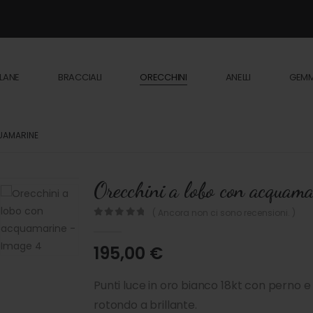
LANE
BRACCIALI
ORECCHINI
ANELLI
GEM
UAMARINE
Orecchini a lobo con acquama
( Ancora non ci sono recensioni. )
0
out of 5
195,00
€
Punti luce in oro bianco 18kt con perno e
rotondo a brillante.