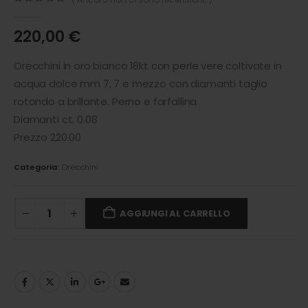
0
out of 5
220,00
€
Orecchini in oro bianco 18kt con perle vere coltivate in
acqua dolce mm 7, 7 e mezzo con diamanti taglio
rotondo a brillante. Perno e farfallina
Diamanti ct. 0.08
Prezzo 220.00
Categoria:
Orecchini
AGGIUNGI AL CARRELLO