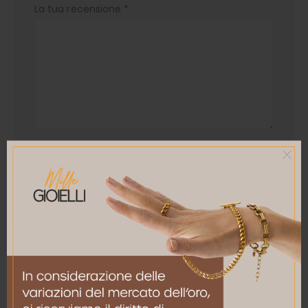
La tua recensione
*
Nome
*
Email
*
Salva il mio nome, email e sito web in questo
browser per la prossima volta che commento.