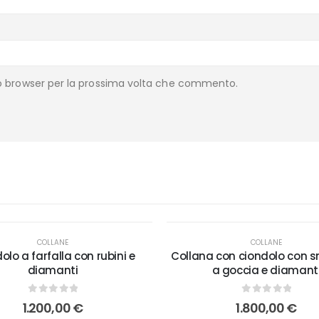
to browser per la prossima volta che commento.
COLLANE
COLLANE
olo a farfalla con rubini e
Collana con ciondolo con 
diamanti
a goccia e diamant
0
out of 5
0
out of 5
1.200,00
€
1.800,00
€