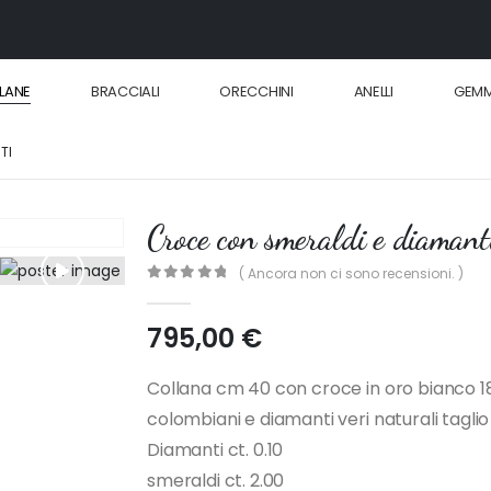
LANE
BRACCIALI
ORECCHINI
ANELLI
GEM
TI
Croce con smeraldi e diamant
( Ancora non ci sono recensioni. )
0
out of 5
795,00
€
Collana cm 40 con croce in oro bianco 18k
colombiani e diamanti veri naturali tag
Diamanti ct. 0.10
smeraldi ct. 2.00