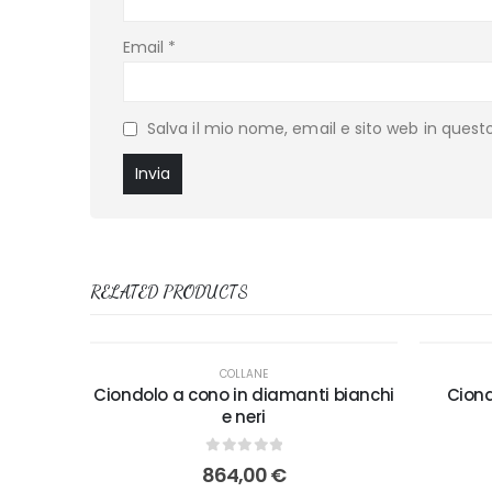
Email
*
Salva il mio nome, email e sito web in ques
RELATED PRODUCTS
COLLANE
Ciondolo a cono in diamanti bianchi
Ciond
e neri
0
out of 5
864,00
€