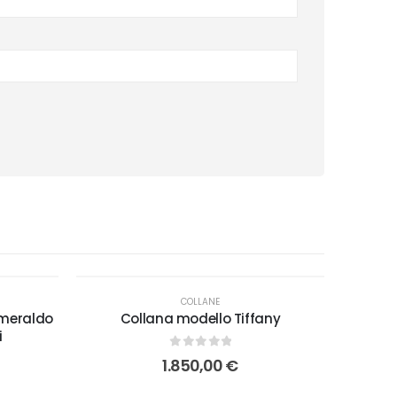
COLLANE
smeraldo
Collana modello Tiffany
i
0
out of 5
1.850,00
€