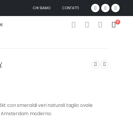
CHI SIAMO
CONTATTI
0
ME
i
t con smeraldi veri naturali taglio ovale
lio Amsterdam moderno.