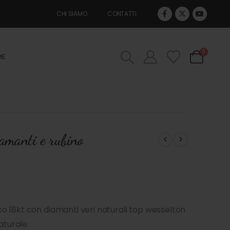
CHI SIAMO
CONTATTI
0
ME
amanti e rubino
o 18kt con diamanti veri naturali top wesselton
aturale.