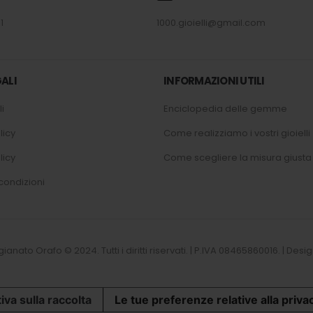
1
1000.gioielli@gmail.com
ALI
INFORMAZIONI UTILI
i
Enciclopedia delle gemme
licy
Come realizziamo i vostri gioielli
licy
Come scegliere la misura giusta
condizioni
tigianato Orafo © 2024. Tutti i diritti riservati. | P.IVA 08465860016. | D
iva sulla raccolta
Le tue preferenze relative alla priva