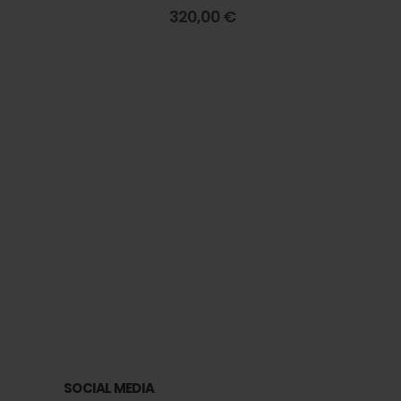
0
out of 5
320,00
€
Pen
SOCIAL MEDIA