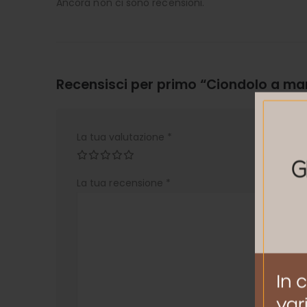
Ancora non ci sono recensioni.
Recensisci per primo “Ciondolo a mar
La tua valutazione
*
La tua recensione
*