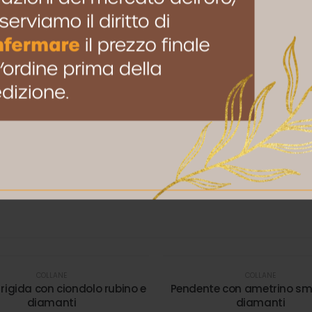
to browser per la prossima volta che commento.
COLLANE
COLLANE
rigida con ciondolo rubino e
Pendente con ametrino sme
diamanti
diamanti