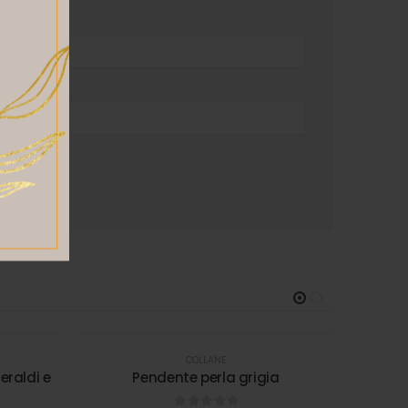
COLLANE
raldi e
Pendente perla grigia