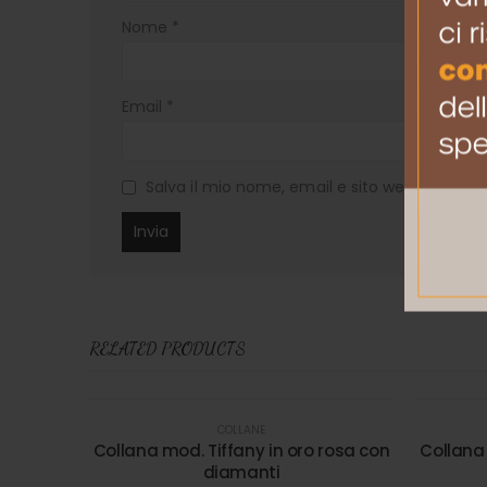
Nome
*
Email
*
Salva il mio nome, email e sito web in ques
RELATED PRODUCTS
COLLANE
Collana mod. Tiffany in oro rosa con
Collana 
diamanti