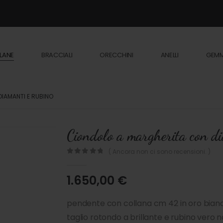
LANE
BRACCIALI
ORECCHINI
ANELLI
GEM
IAMANTI E RUBINO
Ciondolo a margherita con di
( Ancora non ci sono recensioni. )
0
out of 5
1.650,00
€
pendente con collana cm 42 in oro bianc
taglio rotondo a brillante e rubino vero n