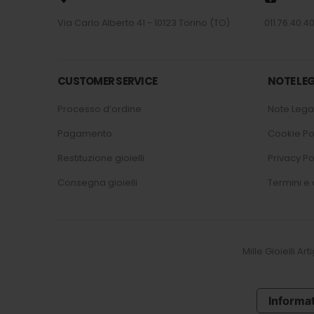
Via Carlo Alberto 41 - 10123 Torino (TO)
011.76.40.40
CUSTOMER SERVICE
NOTE LEG
Processo d’ordine
Note Legal
Pagamento
Cookie Po
Restituzione gioielli
Privacy Po
Consegna gioielli
Termini e 
Mille Gioielli Ar
Informat