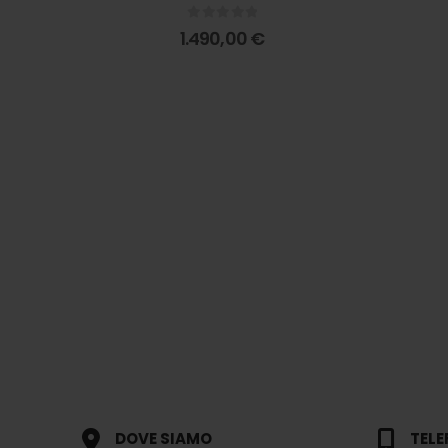
0
out of 5
1.490,00
€
DOVE SIAMO
TEL