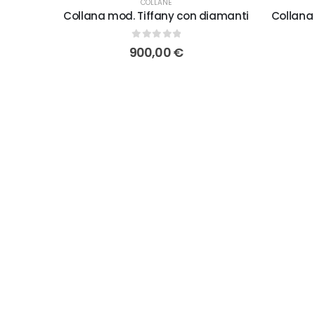
COLLANE
Collana mod. Tiffany con diamanti
Collana 
0
out of 5
900,00
€