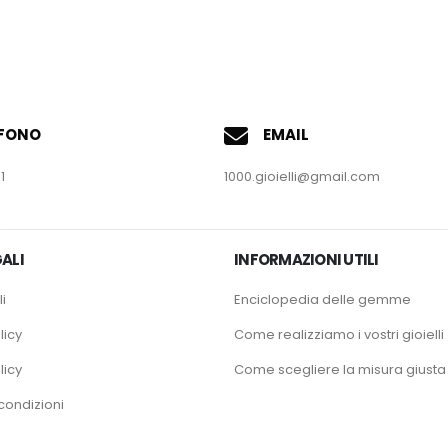
EFONO
EMAIL
1
1000.gioielli@gmail.com
ALI
INFORMAZIONI UTILI
i
Enciclopedia delle gemme
licy
Come realizziamo i vostri gioielli
licy
Come scegliere la misura giusta
condizioni