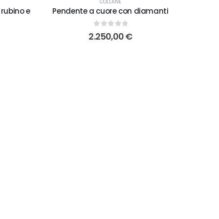
COLLANE
 rubino e
Pendente a cuore con diamanti
0
out of 5
2.250,00
€
Penden