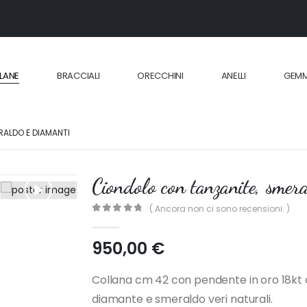
LANE
BRACCIALI
ORECCHINI
ANELLI
GEM
RALDO E DIAMANTI
Ciondolo con tanzanite, smer
( Ancora non ci sono recensioni. )
0
out of 5
950,00
€
Collana cm 42 con pendente in oro 18kt c
diamante e smeraldo veri naturali.