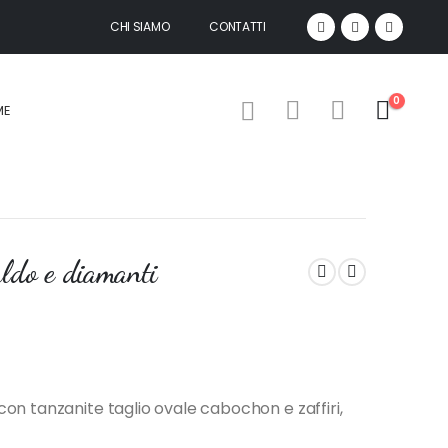
CHI SIAMO
CONTATTI
0
ME
aldo e diamanti
on tanzanite taglio ovale cabochon e zaffiri,