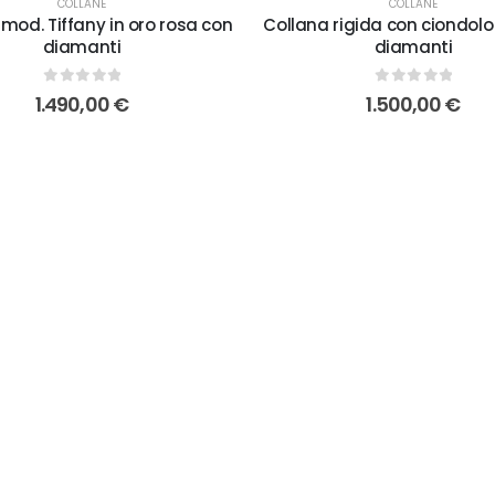
COLLANE
COLLANE
mod. Tiffany in oro rosa con
Collana rigida con ciondolo
diamanti
diamanti
0
out of 5
0
out of 5
1.490,00
€
1.500,00
€