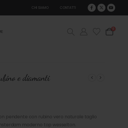
CHI SIAMO
CONTATTI
0
ME
rubino e diamanti
con pendente con rubino vero naturale taglio
 Amsterdam moderno top wesselton.