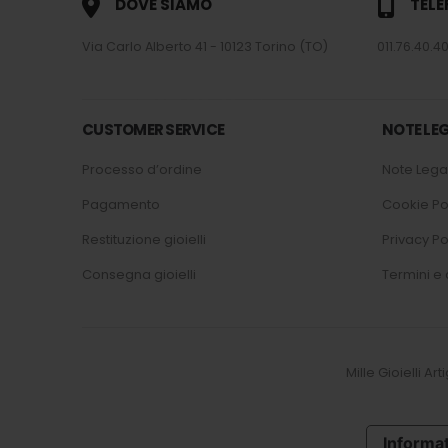
DOVE SIAMO
TEL
Via Carlo Alberto 41 - 10123 Torino (TO)
011.76.40.40
CUSTOMER SERVICE
NOTE LEG
Processo d’ordine
Note Legal
Pagamento
Cookie Po
Restituzione gioielli
Privacy Po
Consegna gioielli
Termini e 
Mille Gioielli Ar
Informat