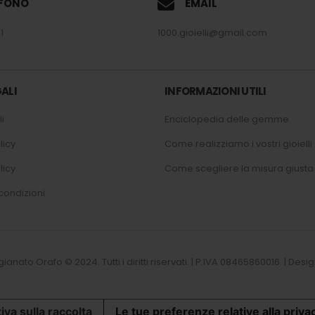
EFONO
EMAIL
1
1000.gioielli@gmail.com
ALI
INFORMAZIONI UTILI
i
Enciclopedia delle gemme
licy
Come realizziamo i vostri gioielli
licy
Come scegliere la misura giusta
condizioni
tigianato Orafo © 2024. Tutti i diritti riservati. | P.IVA 08465860016. | D
iva sulla raccolta
Le tue preferenze relative alla priva