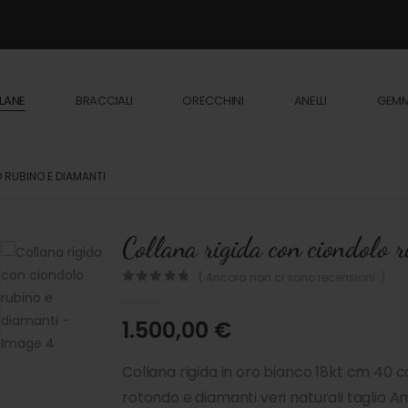
LANE
BRACCIALI
ORECCHINI
ANELLI
GEM
 RUBINO E DIAMANTI
Collana rigida con ciondolo 
( Ancora non ci sono recensioni. )
0
out of 5
1.500,00
€
Collana rigida in oro bianco 18kt cm 40 
rotondo e diamanti veri naturali taglio