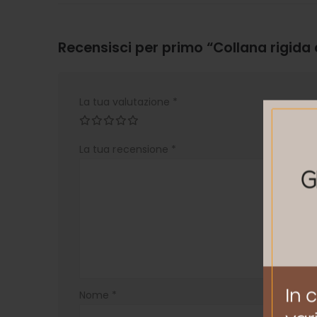
Recensisci per primo “Collana rigida
La tua valutazione
*
La tua recensione
*
Nome
*