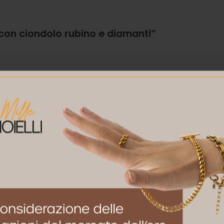
 con ciondolo rubino e diamanti”