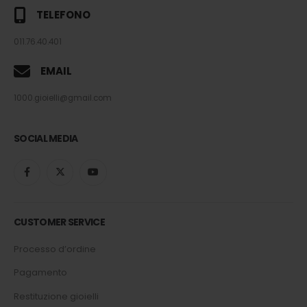
TELEFONO
011.76.40.401
EMAIL
1000.gioielli@gmail.com
SOCIAL MEDIA
CUSTOMER SERVICE
Processo d’ordine
Pagamento
Restituzione gioielli