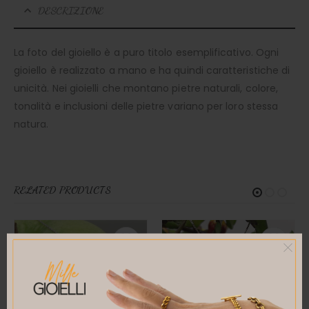
DESCRIZIONE
La foto del gioiello è a puro titolo esemplificativo. Ogni
gioiello è realizzato a mano e ha quindi caratteristiche di
unicità. Nei gioielli che montano pietre naturali, colore,
tonalità e inclusioni delle pietre variano per loro stessa
natura.
RELATED PRODUCTS