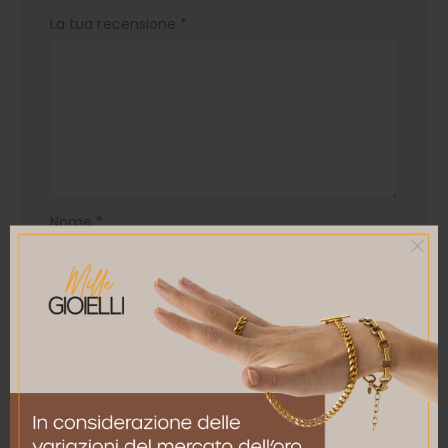
La tua recensione
*
Nome
*
Email
*
Salva il mio nome, email e sito web in questo
browser per la prossima volta che commento.