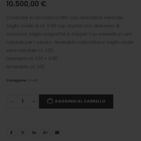
10.500,00
€
Contrariè in oro bianco 18kt con diamante centrale
taglio ovale di ct. 0.90 top crystal con diamanti di
contorno taglio baguette e tepper top wesselton veri
naturali per 1 carato. Smeraldo colombiano taglio ovale
vero naturale ct. 1.00.
Diamanti ct. 1.00 + 0.90
Smeraldo ct. 1.00
Categoria:
Anelli
AGGIUNGI AL CARRELLO