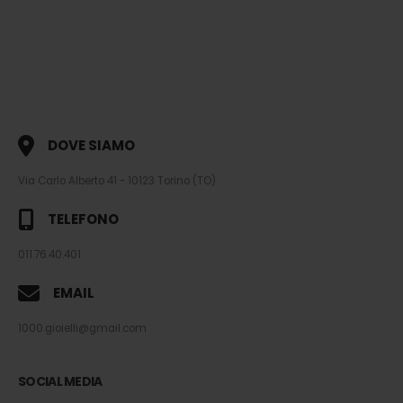
DOVE SIAMO
Via Carlo Alberto 41 - 10123 Torino (TO)
TELEFONO
011.76.40.401
EMAIL
1000.gioielli@gmail.com
SOCIAL MEDIA