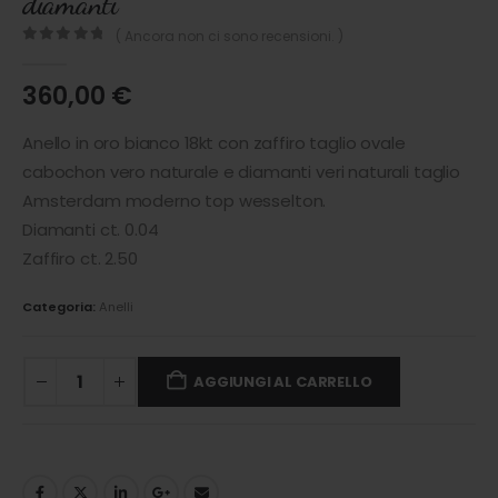
diamanti
( Ancora non ci sono recensioni. )
0
out of 5
360,00
€
Anello in oro bianco 18kt con zaffiro taglio ovale
cabochon vero naturale e diamanti veri naturali taglio
Amsterdam moderno top wesselton.
Diamanti ct. 0.04
Zaffiro ct. 2.50
Categoria:
Anelli
AGGIUNGI AL CARRELLO