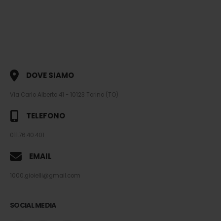
DOVE SIAMO
Via Carlo Alberto 41 - 10123 Torino (TO)
TELEFONO
011.76.40.401
EMAIL
1000.gioielli@gmail.com
SOCIAL MEDIA