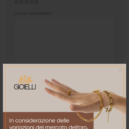
La tua recensione
*
Nome
*
Email
*
Salva il mio nome, email e sito web in questo
browser per la prossima volta che commento.