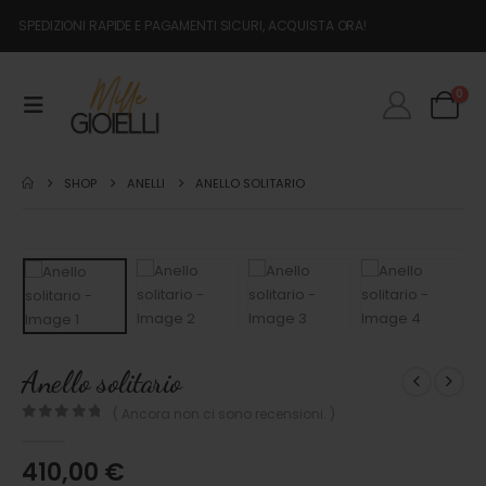
SPEDIZIONI RAPIDE E PAGAMENTI SICURI, ACQUISTA ORA!
0
SHOP
ANELLI
ANELLO SOLITARIO
Anello solitario
( Ancora non ci sono recensioni. )
0
out of 5
410,00
€