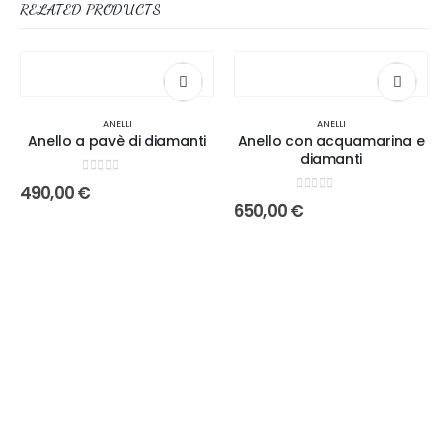
RELATED PRODUCTS
ANELLI
ANELLI
Anello a pavè di diamanti
Anello con acquamarina e
diamanti
0
out of 5
490,00
€
0
out of 5
650,00
€