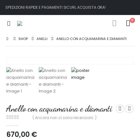
SPEDIZIONI RAPIDE E PAGAMENTI SICURI, ACQUISTA ORA!
0
SHOP
ANELLI
ANELLO CON ACQUAMARINA E DIAMANTI
Anello con acquamarina e diamanti
( Ancora non ci sono recensioni. )
0
out of 5
670,00
€