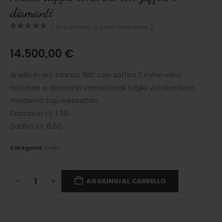
diamanti
( Ancora non ci sono recensioni. )
0
out of 5
14.500,00
€
Anello in oro bianco 18kt con zaffiro Ceylon vero
naturale e diamanti veri naturali taglio Amsterdam
moderno top wesselton.
Diamanti ct. 1.39
Zaffiro ct. 6.55
Categoria:
Anelli
AGGIUNGI AL CARRELLO