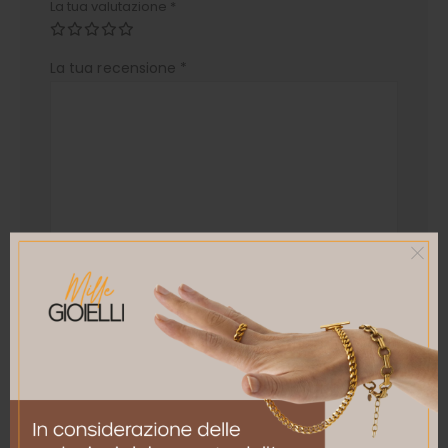
La tua valutazione
*
La tua recensione
*
Nome
*
Email
*
Salva il mio nome, email e sito web in questo
browser per la prossima volta che commento.