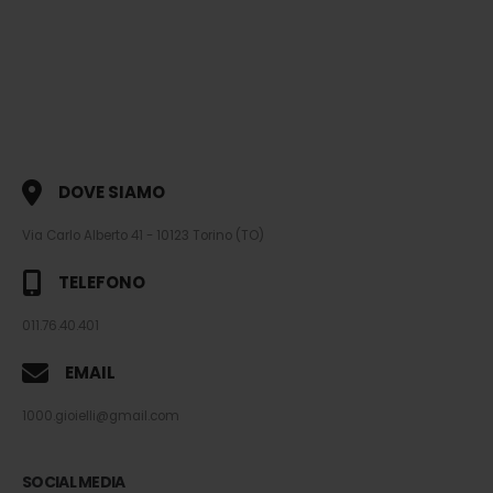
DOVE SIAMO
Via Carlo Alberto 41 - 10123 Torino (TO)
TELEFONO
011.76.40.401
EMAIL
1000.gioielli@gmail.com
SOCIAL MEDIA