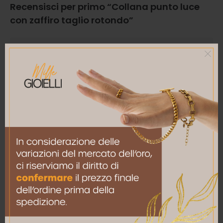
Recensisci per primo “Collana punto luce
con zaffiro taglio rotondo”
La tua valutazione
*
La tua recensione
*
Nome
*
Email
*