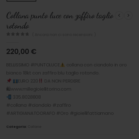
Collana punto luce con zaffiro taglio
rotondo
( Ancora non ci sono recensioni. )
0
out of 5
220,00
€
BELLISSIMO #PUNTOLUCE
collana con ciondolo in oro
bianco 18kt con zaffiro blu taglio rotondo.
EURO 220
DA NON PERDERE
🛍www.millegioiellitorino.com
335.8028808
#collana #ciondolo #zaffiro
#ARTIGIANATOORAFO #Oro #gioiellifattiamano
Categoria:
Collane