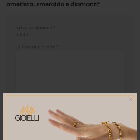
ametista, smeraldo e diamanti”
La tua valutazione
*
La tua recensione
*
Nome
*
Email
*