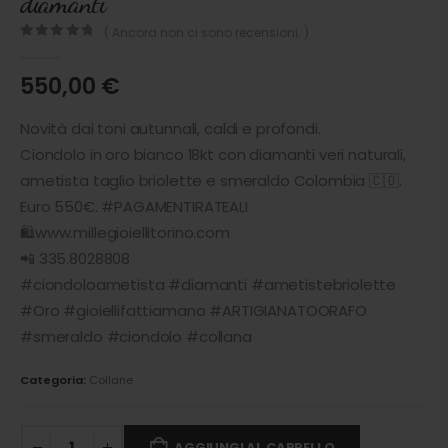
diamanti
( Ancora non ci sono recensioni. )
0
out of 5
550,00
€
Novità dai toni autunnali, caldi e profondi.
Ciondolo in oro bianco 18kt con diamanti veri naturali,
ametista taglio briolette e smeraldo Colombia 🇨🇴.
Euro 550€. #PAGAMENTIRATEALI
🛍www.millegioiellitorino.com
📲 335.8028808
#ciondoloametista #diamanti #ametistebriolette
#Oro #gioiellifattiamano #ARTIGIANATOORAFO
#smeraldo #ciondolo #collana
Categoria:
Collane
AGGIUNGI AL CARRELLO