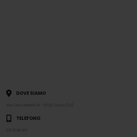
DOVE SIAMO
Via Carlo Alberto 41 - 10123 Torino (TO)
TELEFONO
011.76.40.401