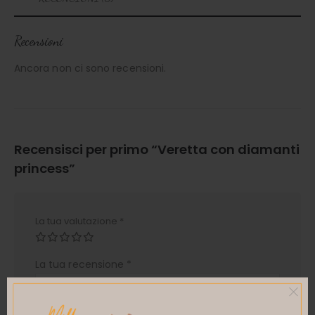
Recensioni
Ancora non ci sono recensioni.
Recensisci per primo “Veretta con diamanti
princess”
La tua valutazione
*
La tua recensione
*