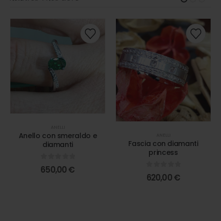
ANELLI
Anello con smeraldo e
ANELLI
Fascia con diamanti
diamanti
princess
0
out of 5
650,00
€
0
out of 5
620,00
€