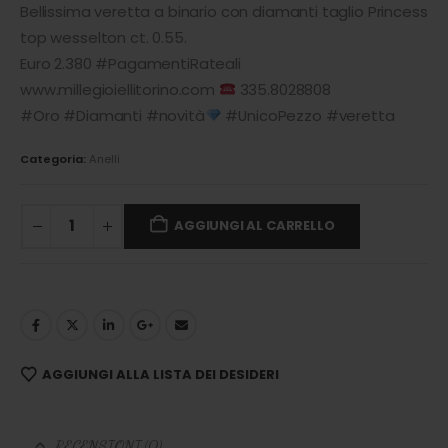
Bellissima veretta a binario con diamanti taglio Princess
top wesselton ct. 0.55.
Euro 2.380 #PagamentiRateali
www.millegioiellitorino.com
335.8028808
#Oro #Diamanti #novità
#UnicoPezzo #veretta
Categoria:
Anelli
AGGIUNGI AL CARRELLO
AGGIUNGI ALLA LISTA DEI DESIDERI
RECENSIONI (0)