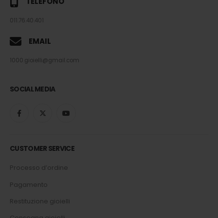
TELEFONO
011.76.40.401
EMAIL
1000.gioielli@gmail.com
SOCIAL MEDIA
CUSTOMER SERVICE
Processo d’ordine
Pagamento
Restituzione gioielli
Consegna gioielli