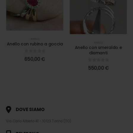
ANELLI
ANELLI
Anello con rubino a goccia
Anello con smeraldo e
diamanti
0
out of 5
650,00
€
0
out of 5
550,00
€
DOVE SIAMO
Via Carlo Alberto 41 - 10123 Torino (TO)