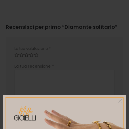
Recensisci per primo “Diamante solitario”
La tua valutazione
*
La tua recensione
*
Nome
*