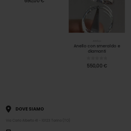
690,00
€
ANELLI
Anello con smeraldo e
diamanti
0
out of 5
550,00
€
DOVE SIAMO
Via Carlo Alberto 41 - 10123 Torino (TO)