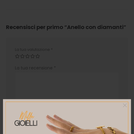
Recensisci per primo “Anello con diamanti”
La tua valutazione
*
La tua recensione
*
Nome
*