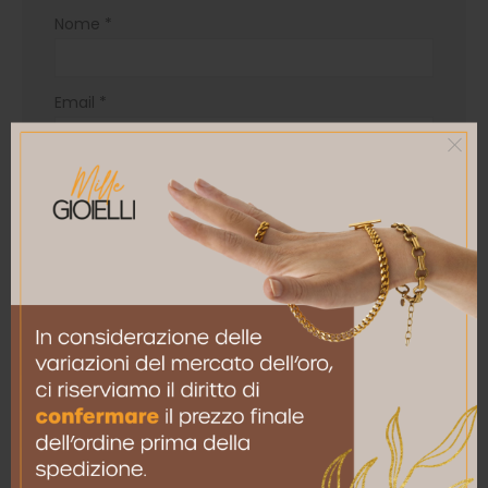
Nome
*
Email
*
Salva il mio nome, email e sito web in questo
browser per la prossima volta che commento.
RELATED PRODUCTS
ORECCHINI
ORECCHINI
Orecchini a lobo con
Orecchini a lobo con
diamanti e gemme a scelta
diamanti e rubini