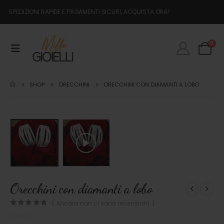
SPEDIZIONI RAPIDE E PAGAMENTI SICURI, ACQUISTA ORA!
0
SHOP
ORECCHINI
ORECCHINI CON DIAMANTI A LOBO
Orecchini con diamanti a lobo
( Ancora non ci sono recensioni. )
0
out of 5