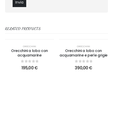
RELATED PRODUCTS
ORECCHINI
ORECCHINI
Orecchini a lobo con
Orecchini a lobo con
acquamarine
acquamarine e perle grigie
0
out of 5
0
out of 5
195,00
€
390,00
€