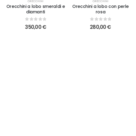
ORECCHINI
ORECCHINI
Orecchini a lobo smeraldi e
Orecchini a lobo con perle
diamanti
rosa
0
out of 5
0
out of 5
350,00
€
280,00
€