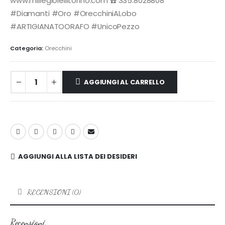
www.millegioiellitorino.com ☎️ 335.8028808
#Diamanti #Oro #OrecchiniALobo
#ARTIGIANATOORAFO #UnicoPezzo
Categoria:
Orecchini
AGGIUNGI AL CARRELLO
AGGIUNGI ALLA LISTA DEI DESIDERI
RECENSIONI (0)
Recensioni