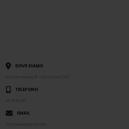
DOVE SIAMO
Via Carlo Alberto 41 - 10123 Torino (TO)
TELEFONO
011.76.40.401
EMAIL
1000.gioielli@gmail.com