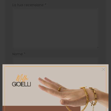
La tua recensione
*
Nome
*
Email
*
Salva il mio nome, email e sito web in questo
browser per la prossima volta che commento.