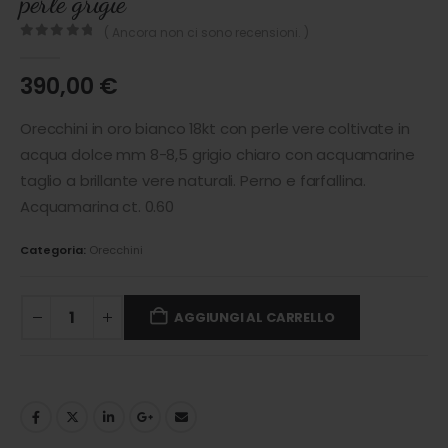
perle grigie
( Ancora non ci sono recensioni. )
0
out of 5
390,00
€
Orecchini in oro bianco 18kt con perle vere coltivate in
acqua dolce mm 8-8,5 grigio chiaro con acquamarine
taglio a brillante vere naturali. Perno e farfallina.
Acquamarina ct. 0.60
Categoria:
Orecchini
AGGIUNGI AL CARRELLO