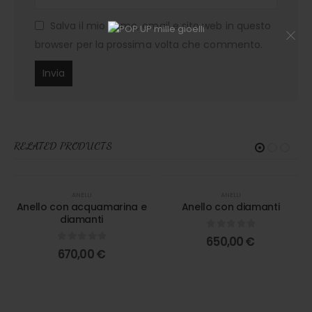
Salva il mio nome, email e sito web in questo
browser per la prossima volta che commento.
RELATED PRODUCTS
ANELLI
ANELLI
Anello con acquamarina e
Anello con diamanti
diamanti
0
out of 5
650,00
€
0
out of 5
670,00
€