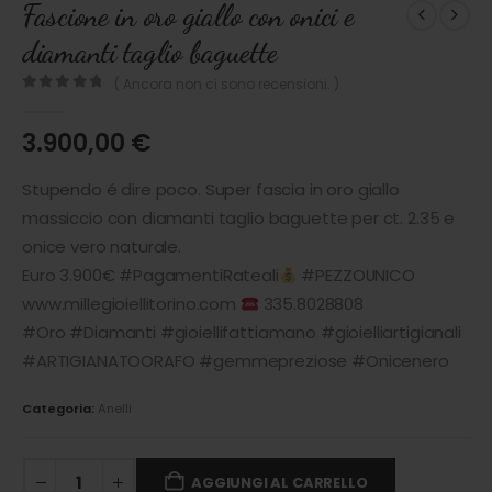
Fascione in oro giallo con onici e
diamanti taglio baguette
( Ancora non ci sono recensioni. )
0
out of 5
3.900,00
€
Stupendo é dire poco. Super fascia in oro giallo
massiccio con diamanti taglio baguette per ct. 2.35 e
onice vero naturale.
Euro 3.900€ #PagamentiRateali
#PEZZOUNICO
www.millegioiellitorino.com
335.8028808
#Oro #Diamanti #gioiellifattiamano #gioielliartigianali
#ARTIGIANATOORAFO #gemmepreziose #Onicenero
Categoria:
Anelli
AGGIUNGI AL CARRELLO