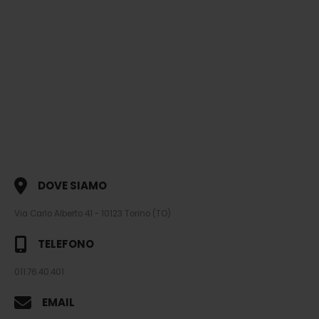
DOVE SIAMO
Via Carlo Alberto 41 - 10123 Torino (TO)
TELEFONO
011.76.40.401
EMAIL