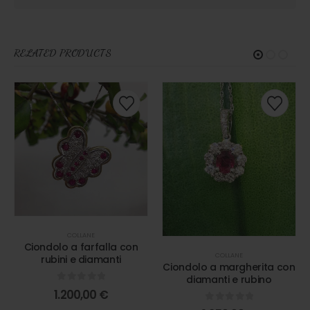
RELATED PRODUCTS
COLLANE
Ciondolo a farfalla con
COLLANE
rubini e diamanti
Ciondolo a margherita con
diamanti e rubino
0
out of 5
1.200,00
€
0
out of 5