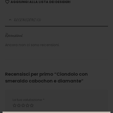
AGGIUNGI ALLA LISTA DEI DESIDERI
RECENSIONI (0)
Recensioni
Ancora non ci sono recensioni.
Recensisci per primo “Ciondolo con
smeraldo cabochon e diamante”
La tua valutazione
*