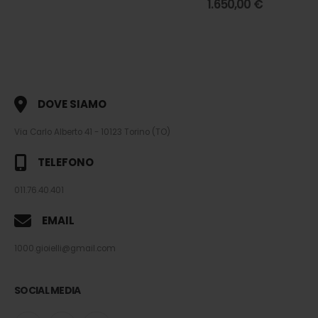
1.650,00
€
DOVE SIAMO
Via Carlo Alberto 41 - 10123 Torino (TO)
TELEFONO
011.76.40.401
EMAIL
1000.gioielli@gmail.com
SOCIAL MEDIA