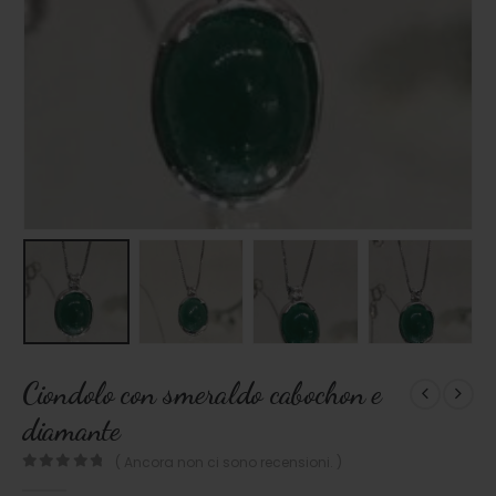
Ciondolo con smeraldo cabochon e
diamante
( Ancora non ci sono recensioni. )
0
out of 5