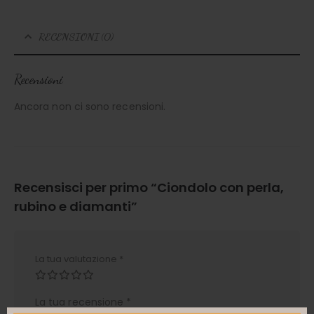
RECENSIONI (0)
Recensioni
Ancora non ci sono recensioni.
Recensisci per primo “Ciondolo con perla,
rubino e diamanti”
La tua valutazione
*
La tua recensione
*