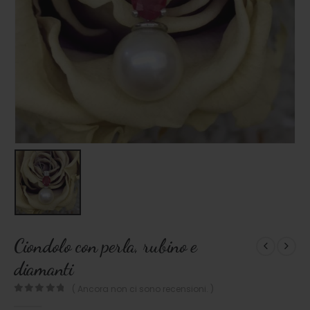
Ciondolo con perla, rubino e
diamanti
( Ancora non ci sono recensioni. )
0
out of 5