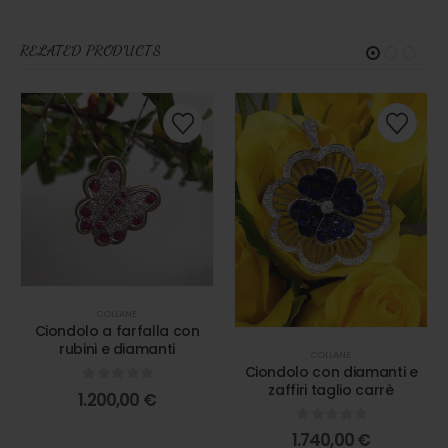
RELATED PRODUCTS
COLLANE
Ciondolo a farfalla con
rubini e diamanti
COLLANE
Ciondolo con diamanti e
zaffiri taglio carrè
0
out of 5
1.200,00
€
0
out of 5
1.740,00
€