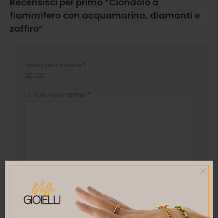
Recensisci per primo “Ciondolo a
fiammifero con acquamarina, diamanti e
zaffiro”
La tua valutazione
*
La tua recensione
*
Nome
*