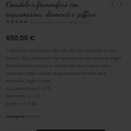
Ciondolo a fiammifero con
acquamarina, diamanti e zaffiro
( Ancora non ci sono recensioni. )
0
out of 5
650,00
€
Collana in oro bianco 18kt cm 40 con ciondolo in oro
bianco 18kt, diamanti top wesselton veri naturali taglio
Amsterdam moderno, zaffiro blu del Ceylon vero
naturale taglio ovale, acquamarina Brasile vera
naturale taglio ovale.
Acquamarina ct. 0.70
Diamanti ct. 0.15
Zaffiro ct. 0.30
Categoria:
Collane