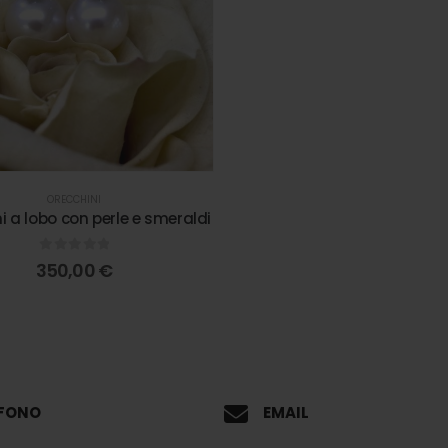
ORECCHINI
i a lobo con perle e smeraldi
0
out of 5
350,00
€
EFONO
EMAIL