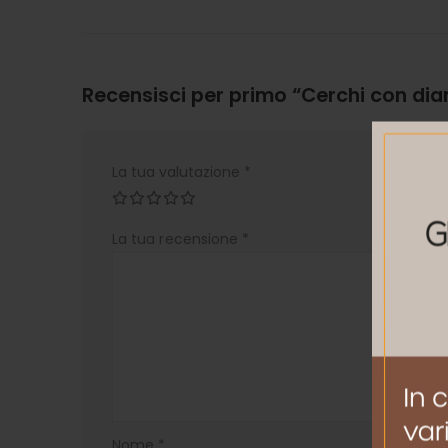
Recensisci per primo “Cerchi con dia
La tua valutazione
*
La tua recensione
*
Nome
*