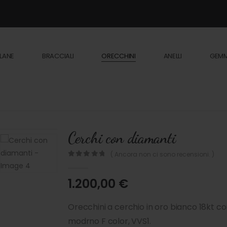
LANE
BRACCIALI
ORECCHINI
ANELLI
GEM
Cerchi con diamanti
( Ancora non ci sono recensioni. )
0
out of 5
1.200,00
€
Orecchini a cerchio in oro bianco 18kt c
modrno F color, VVS1.