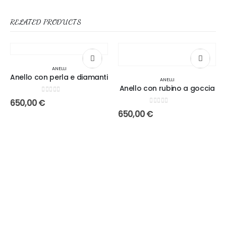
RELATED PRODUCTS
ANELLI
Anello con perla e diamanti
ANELLI
Anello con rubino a goccia
0
out of 5
650,00
€
0
out of 5
650,00
€