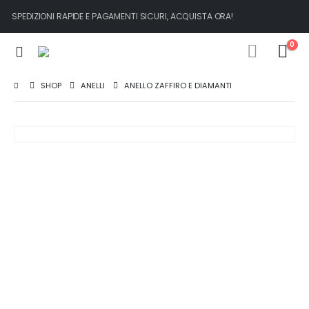
SPEDIZIONI RAPIDE E PAGAMENTI SICURI, ACQUISTA ORA!
0
SHOP
ANELLI
ANELLO ZAFFIRO E DIAMANTI