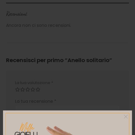
Recensioni
Ancora non ci sono recensioni.
Recensisci per primo “Anello solitario”
La tua valutazione
*
La tua recensione
*