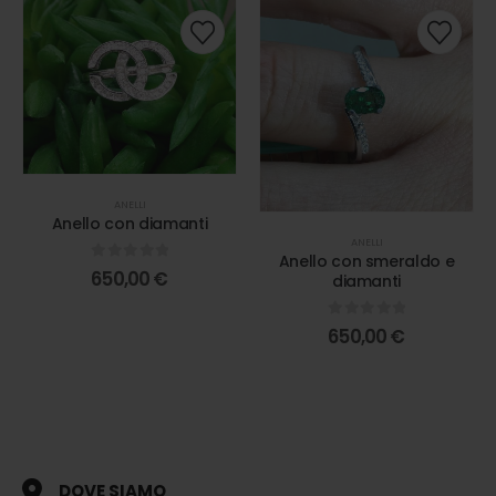
ANELLI
Anello con diamanti
ANELLI
Anello con smeraldo e
0
out of 5
650,00
€
diamanti
0
out of 5
650,00
€
DOVE SIAMO