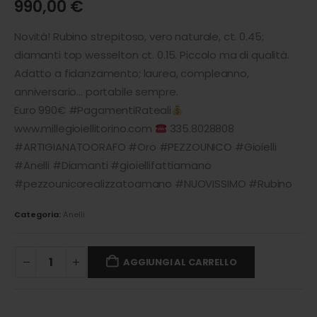
990,00
€
Novità! Rubino strepitoso, vero naturale, ct. 0.45;
diamanti top wesselton ct. 0.15. Piccolo ma di qualità.
Adatto a fidanzamento; laurea, compleanno,
anniversario… portabile sempre.
Euro 990€ #PagamentiRateali
www.millegioiellitorino.com
335.8028808
#ARTIGIANATOORAFO #Oro #PEZZOUNICO #Gioielli
#Anelli #Diamanti #gioiellifattiamano
#pezzounicorealizzatoamano #NUOVISSIMO #Rubino
Categoria:
Anelli
AGGIUNGI AL CARRELLO