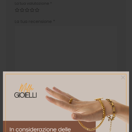
La tua valutazione
*
La tua recensione
*
Nome
*
Email
*
Salva il mio nome, email e sito web in questo
browser per la prossima volta che commento.