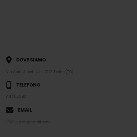
DOVE SIAMO
Via Carlo Alberto 41 - 10123 Torino (TO)
TELEFONO
011.76.40.401
EMAIL
1000.gioielli@gmail.com