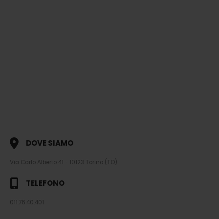
DOVE SIAMO
Via Carlo Alberto 41 - 10123 Torino (TO)
TELEFONO
011.76.40.401