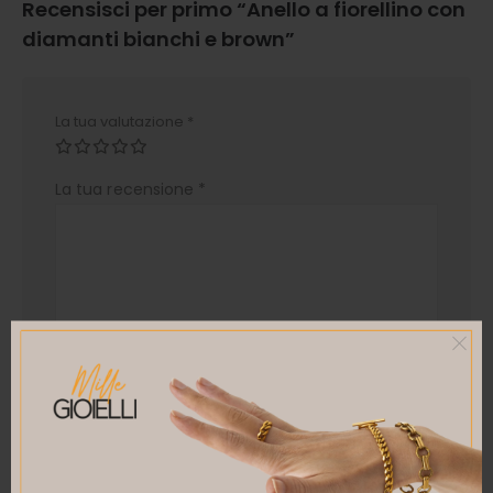
Recensisci per primo “Anello a fiorellino con
diamanti bianchi e brown”
La tua valutazione
*
La tua recensione
*
Nome
*
Email
*