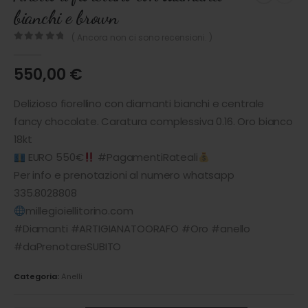
bianchi e brown
( Ancora non ci sono recensioni. )
0
out of 5
550,00
€
Delizioso fiorellino con diamanti bianchi e centrale
fancy chocolate. Caratura complessiva 0.16. Oro bianco
18kt
EURO 550€
#PagamentiRateali
Per info e prenotazioni al numero whatsapp
335.8028808
millegioiellitorino.com
#Diamanti #ARTIGIANATOORAFO #Oro #anello
#daPrenotareSUBITO
Categoria:
Anelli