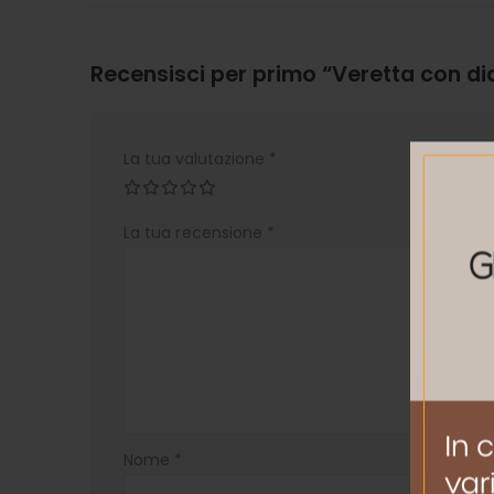
Recensisci per primo “Veretta con d
La tua valutazione
*
La tua recensione
*
Nome
*