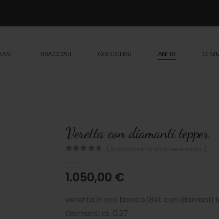
LANE
BRACCIALI
ORECCHINI
ANELLI
GEM
Veretta con diamanti tepper
( Ancora non ci sono recensioni. )
0
out of 5
1.050,00
€
veretta in oro bianco 18kt con diamanti t
Diamanti ct. 0,27