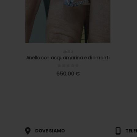
ANELLI
Anello con acquamarina e diamanti
0
out of 5
650,00
€
DOVE SIAMO
TEL