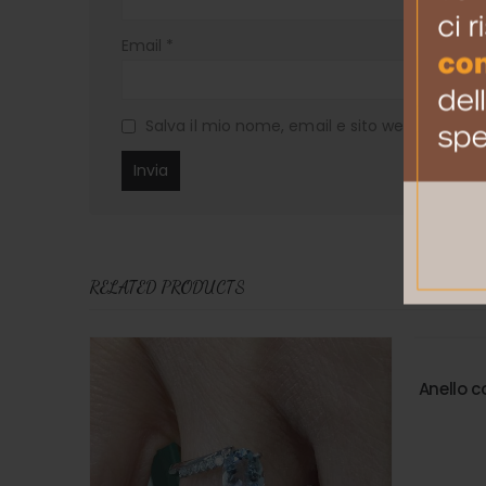
Email
*
Salva il mio nome, email e sito web in ques
RELATED PRODUCTS
Anello 