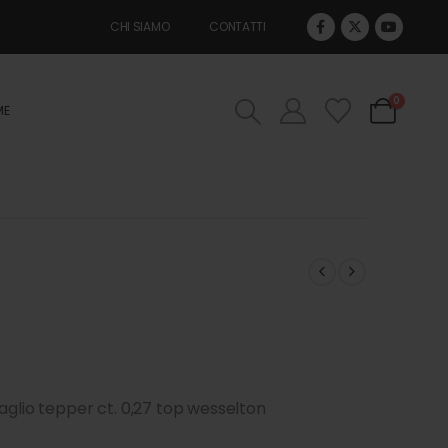
CHI SIAMO
CONTATTI
0
ME
aglio tepper ct. 0,27 top wesselton