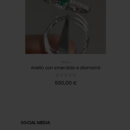
ANELLI
Ve
Anello con smeraldo e diamanti
0
out of 5
550,00
€
SOCIAL MEDIA