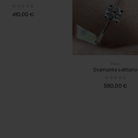
0
out of 5
410,00
€
ANELLI
Diamante solitario
0
out of 5
590,00
€