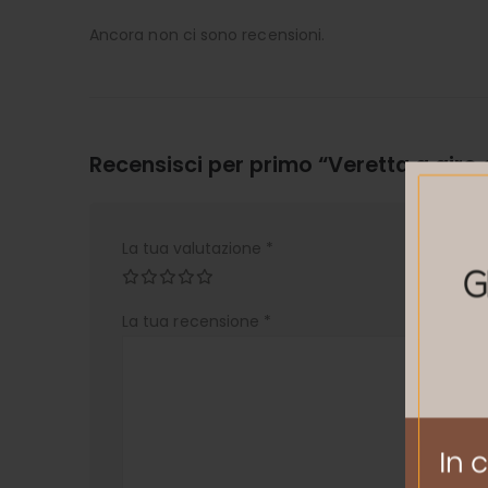
Ancora non ci sono recensioni.
Recensisci per primo “Veretta a giro c
La tua valutazione
*
La tua recensione
*