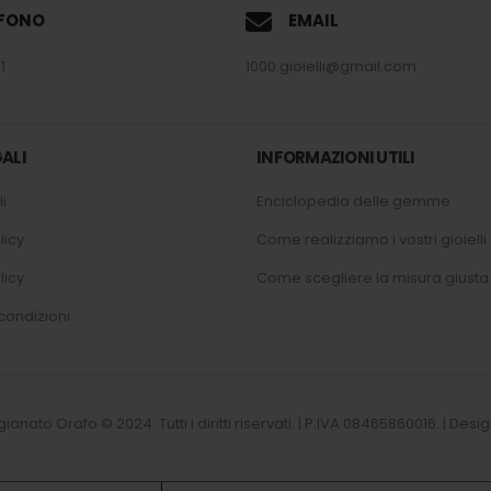
EFONO
EMAIL
1
1000.gioielli@gmail.com
ALI
INFORMAZIONI UTILI
i
Enciclopedia delle gemme
licy
Come realizziamo i vostri gioielli
licy
Come scegliere la misura giusta
condizioni
tigianato Orafo © 2024. Tutti i diritti riservati. | P.IVA 08465860016. | D