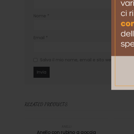
Nome
*
Email
*
Salva il mio nome, email e sito web in ques
RELATED PRODUCTS
ANELLI
Anello con rubino a goccia