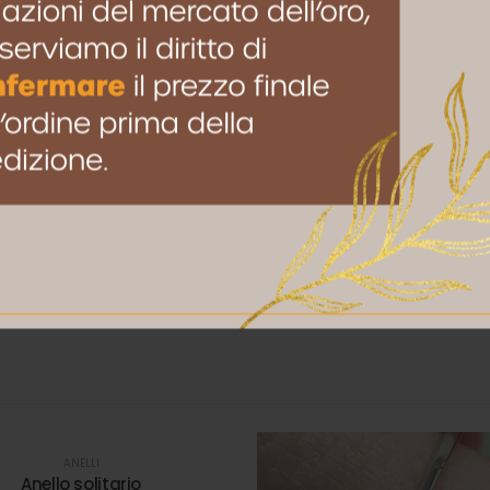
to browser per la prossima volta che commento.
ANELLI
Anello solitario