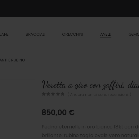
LANE
BRACCIALI
ORECCHINI
ANELLI
GEM
ANTI E RUBINO
Veretta a giro con zaffiri, di
( Ancora non ci sono recensioni. )
0
out of 5
850,00
€
Fedina eternelle in oro bianco 18kt con di
brillante; rubino taglio ovale vero naturale