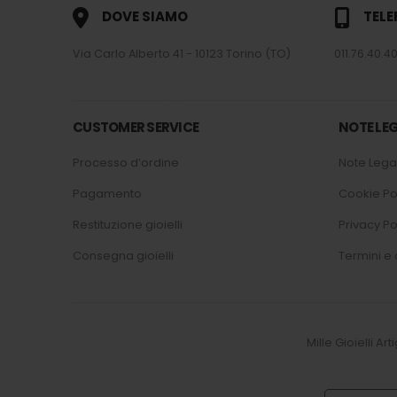
DOVE SIAMO
TEL
Via Carlo Alberto 41 - 10123 Torino (TO)
011.76.40.40
CUSTOMER SERVICE
NOTE LEG
Processo d’ordine
Note Legal
Pagamento
Cookie Po
Restituzione gioielli
Privacy Po
Consegna gioielli
Termini e 
Mille Gioielli Ar