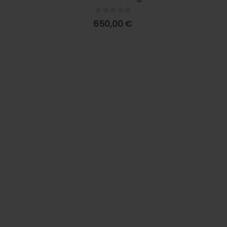
0
out of 5
650,00
€