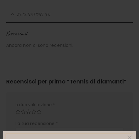
RECENSIONI (0)
Recensioni
Ancora non ci sono recensioni.
Recensisci per primo “Tennis di diamanti”
La tua valutazione
*
La tua recensione
*