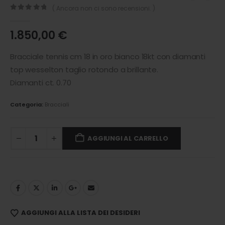
( Ancora non ci sono recensioni. )
0
out of 5
1.850,00
€
Bracciale tennis cm 18 in oro bianco 18kt con diamanti
top wesselton taglio rotondo a brillante.
Diamanti ct. 0.70
Categoria:
Bracciali
AGGIUNGI AL CARRELLO
AGGIUNGI ALLA LISTA DEI DESIDERI