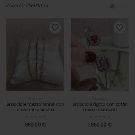
RELATED PRODUCTS
BRACCIALI
BRACCIALI
Bracciale mezzo tennis con
Bracciale rigido con zaffiri
diamanti a scelta
rosa e diamanti
0
out of 5
0
out of 5
690,00
€
1.950,00
€