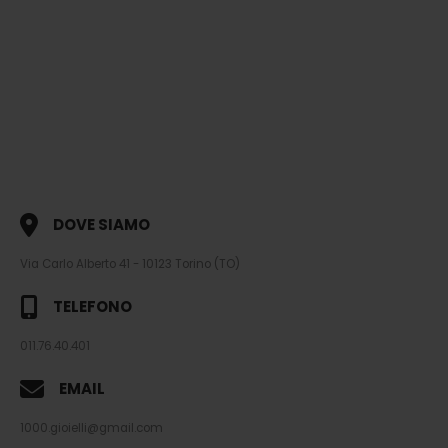
DOVE SIAMO
Via Carlo Alberto 41 - 10123 Torino (TO)
TELEFONO
011.76.40.401
EMAIL
1000.gioielli@gmail.com