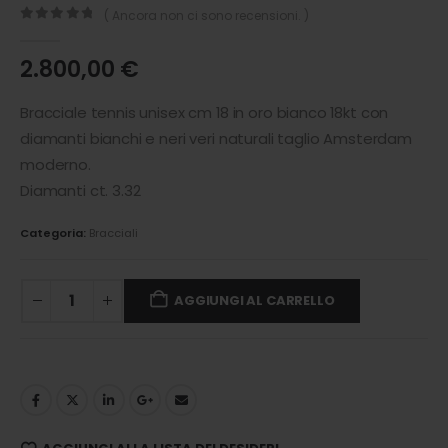
( Ancora non ci sono recensioni. )
0
out of 5
2.800,00
€
Bracciale tennis unisex cm 18 in oro bianco 18kt con
diamanti bianchi e neri veri naturali taglio Amsterdam
moderno.
Diamanti ct. 3.32
Categoria:
Bracciali
AGGIUNGI AL CARRELLO