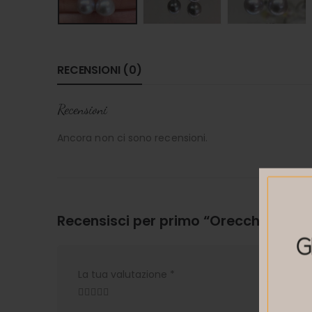
RECENSIONI (0)
Recensioni
Ancora non ci sono recensioni.
Recensisci per primo “Orecchini con p
La tua valutazione
*