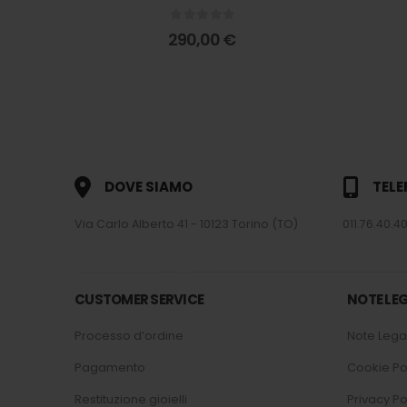
0
out of 5
290,00
€
DOVE SIAMO
TEL
Via Carlo Alberto 41 - 10123 Torino (TO)
011.76.40.40
CUSTOMER SERVICE
NOTE LEG
Processo d’ordine
Note Legal
Pagamento
Cookie Po
Restituzione gioielli
Privacy Po