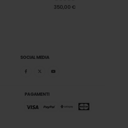
0
out of 5
350,00
€
SOCIAL MEDIA
PAGAMENTI