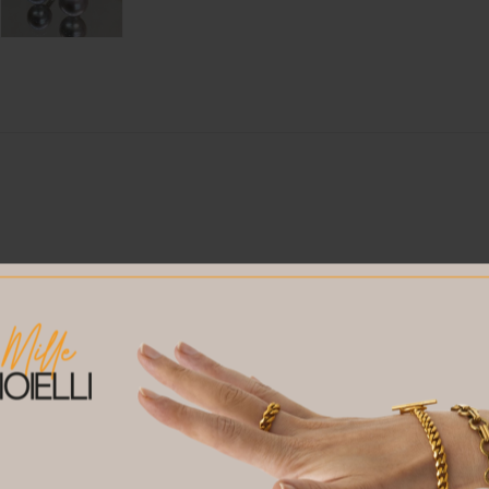
erle grigie e diamanti”