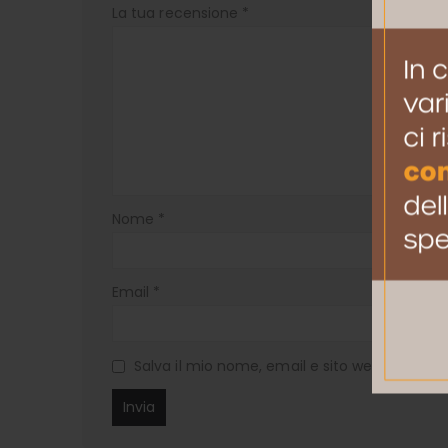
La tua recensione
*
Nome
*
Email
*
Salva il mio nome, email e sito web in ques