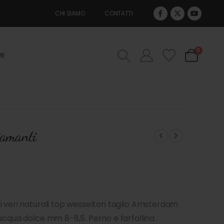
CHI SIAMO
CONTATTI
0
ME
iamanti
i veri naturali top wesselton taglio Amsterdam
acqua dolce mm 8-8,5. Perno e farfallina.