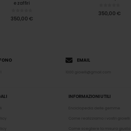
e zaffiri
0
out of 5
350,00
€
0
out of 5
350,00
€
EFONO
EMAIL
1
1000.gioielli@gmail.com
ALI
INFORMAZIONI UTILI
i
Enciclopedia delle gemme
licy
Come realizziamo i vostri gioielli
licy
Come scegliere la misura giusta