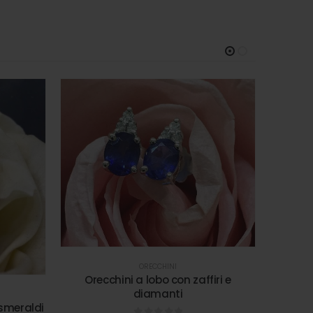
ORECCHINI
Orecchini a lobo con zaffiri e
diamanti
Orecchi
 smeraldi