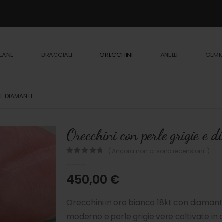
LANE
BRACCIALI
ORECCHINI
ANELLI
GEM
 E DIAMANTI
Orecchini con perle grigie e d
( Ancora non ci sono recensioni. )
0
out of 5
450,00
€
Orecchini in oro bianco 18kt con diamant
moderno e perle grigie vere coltivate in 