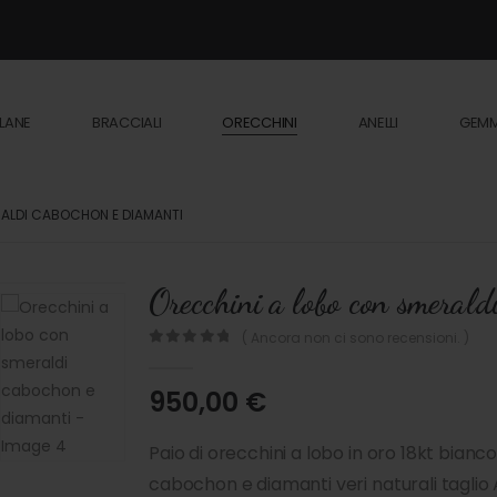
LANE
BRACCIALI
ORECCHINI
ANELLI
GEM
ALDI CABOCHON E DIAMANTI
Orecchini a lobo con smerald
( Ancora non ci sono recensioni. )
0
out of 5
950,00
€
Paio di orecchini a lobo in oro 18kt bian
cabochon e diamanti veri naturali tagl