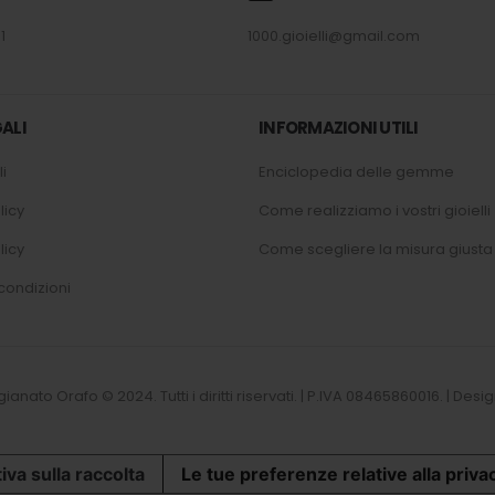
1
1000.gioielli@gmail.com
ALI
INFORMAZIONI UTILI
i
Enciclopedia delle gemme
licy
Come realizziamo i vostri gioielli
licy
Come scegliere la misura giusta
condizioni
tigianato Orafo © 2024. Tutti i diritti riservati. | P.IVA 08465860016. | D
iva sulla raccolta
Le tue preferenze relative alla priva