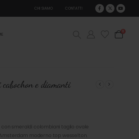
CHI SIAMO
CONTATTI
0
ME
i cabochon e diamanti
co con smeraldi colombiani taglio ovale
io Amsterdam moderno top wesselton.