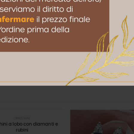
to browser per la prossima volta che commento.
ORECCHINI
hini a lobo con diamanti e
rubini