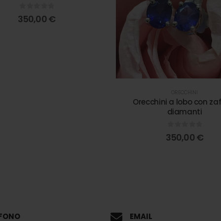
0
out of 5
350,00
€
ORECCHINI
Orecchini a lobo con zaff
diamanti
0
out of 5
350,00
€
EFONO
EMAIL