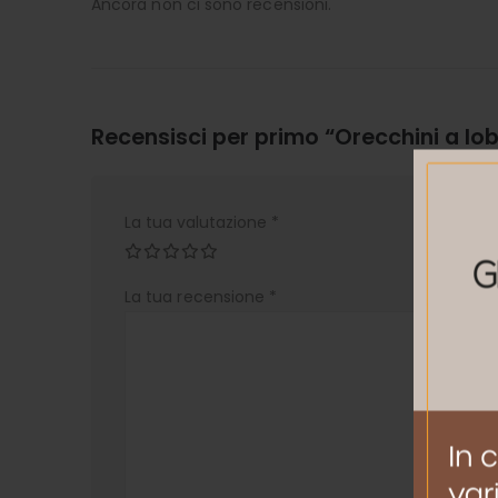
Ancora non ci sono recensioni.
Recensisci per primo “Orecchini a l
La tua valutazione
*
La tua recensione
*