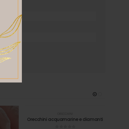
ORECCHINI
Orecchini acquamarine e diamanti