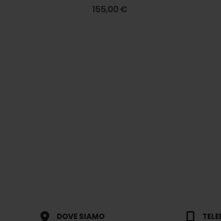
0
out of 5
155,00
€
DOVE SIAMO
TEL