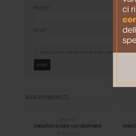
Nome
*
Email
*
Salva il mio nome, email e sito web in ques
RELATED PRODUCTS
ORECCHINI
Orecchini a lobo con diamanti
Orecc