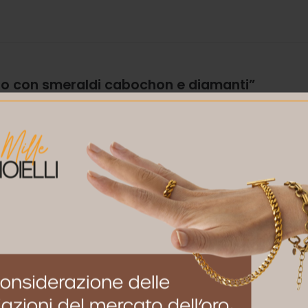
obo con smeraldi cabochon e diamanti”