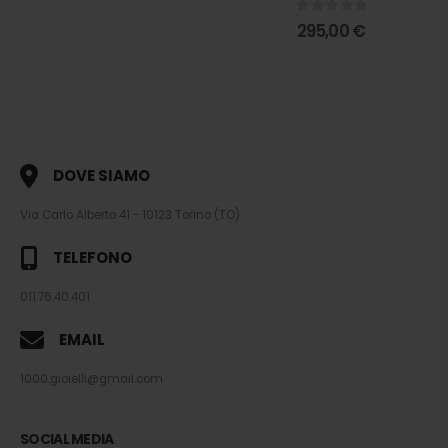
0
out of 5
295,00
€
DOVE SIAMO
Via Carlo Alberto 41 - 10123 Torino (TO)
TELEFONO
011.76.40.401
EMAIL
1000.gioielli@gmail.com
SOCIAL MEDIA