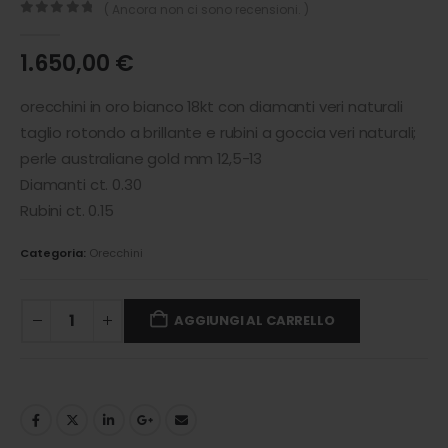
( Ancora non ci sono recensioni. )
0
out of 5
1.650,00
€
orecchini in oro bianco 18kt con diamanti veri naturali
taglio rotondo a brillante e rubini a goccia veri naturali;
perle australiane gold mm 12,5-13
Diamanti ct. 0.30
Rubini ct. 0.15
Categoria:
Orecchini
AGGIUNGI AL CARRELLO