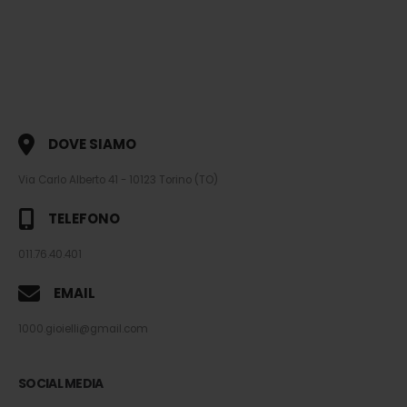
DOVE SIAMO
Via Carlo Alberto 41 - 10123 Torino (TO)
TELEFONO
011.76.40.401
EMAIL
1000.gioielli@gmail.com
SOCIAL MEDIA