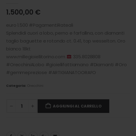
0
out of 5
1.500,00
€
euro 1.500 #PagamentiRateali
Splendidi cuori a lobo, perno e farfallina, con diamanti
taglio baguette e rotondo ct. 0.41, top wesselton. Oro
bianco 18kt
www.millegioiellitorino.com
335.8028808
#OrecchiniALobo #gioiellifattiamano #Diamanti #Oro
#gemmepreziose #ARTIGIANATOORAFO
Categoria:
Orecchini
AGGIUNGI AL CARRELLO