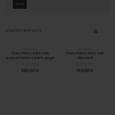
RELATED PRODUCTS
ORECCHINI
ORECCHINI
Orecchini a lobo con
Orecchini a lobo con
acquamarine e perle grigie
diamanti
0
out of 5
0
out of 5
390,00
€
155,00
€