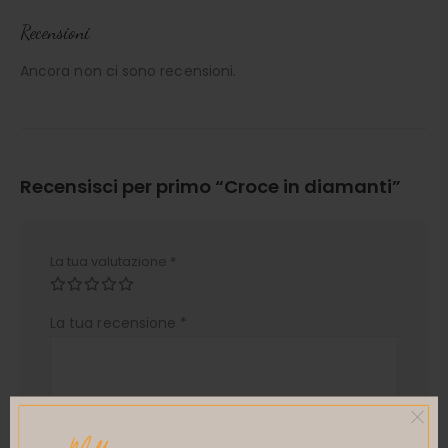
Recensioni
Ancora non ci sono recensioni.
Recensisci per primo “Croce in diamanti”
La tua valutazione
*
La tua recensione
*