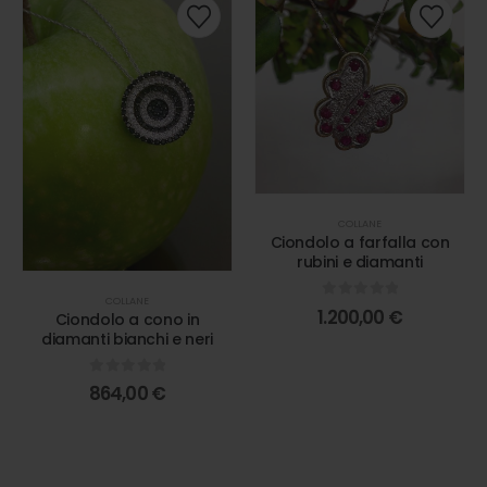
COLLANE
Ciondolo a farfalla con
rubini e diamanti
COLLANE
0
out of 5
1.200,00
€
Ciondolo a cono in
diamanti bianchi e neri
0
out of 5
864,00
€