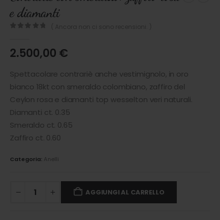
e diamanti
( Ancora non ci sono recensioni. )
0
out of 5
2.500,00
€
Spettacolare contrariè anche vestimignolo, in oro
bianco 18kt con smeraldo colombiano, zaffiro del
Ceylon rosa e diamanti top wesselton veri naturali.
Diamanti ct. 0.35
Smeraldo ct. 0.65
Zaffiro ct. 0.60
Categoria:
Anelli
AGGIUNGI AL CARRELLO