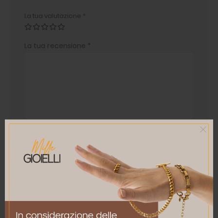
La tua valutazione
*
La tua recensione
*
Nome
*
Email
*
Salva il mio nome, email e sito web in questo