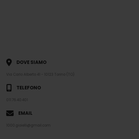
DOVE SIAMO
Via Carlo Alberto 41 - 10123 Torino (TO)
TELEFONO
011.76.40.401
EMAIL
1000.gioielli@gmail.com