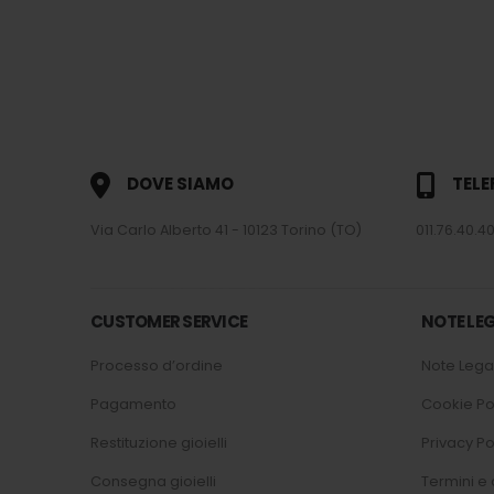
DOVE SIAMO
TEL
Via Carlo Alberto 41 - 10123 Torino (TO)
011.76.40.40
CUSTOMER SERVICE
NOTE LEG
Processo d’ordine
Note Legal
Pagamento
Cookie Po
Restituzione gioielli
Privacy Po
Consegna gioielli
Termini e 