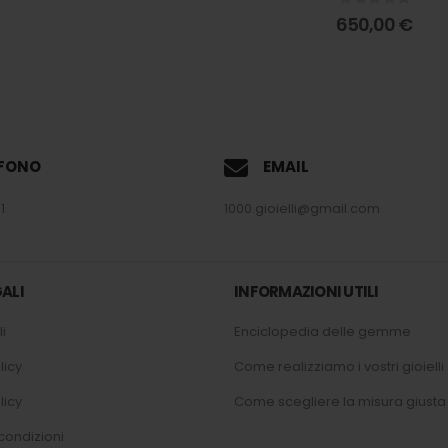
0
out of 5
650,00
€
EFONO
EMAIL
1
1000.gioielli@gmail.com
ALI
INFORMAZIONI UTILI
i
Enciclopedia delle gemme
licy
Come realizziamo i vostri gioielli
licy
Come scegliere la misura giusta
condizioni