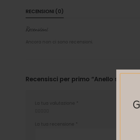
RECENSIONI (0)
Recensioni
Ancora non ci sono recensioni.
Recensisci per primo “Anello solitari
La tua valutazione
*
La tua recensione
*