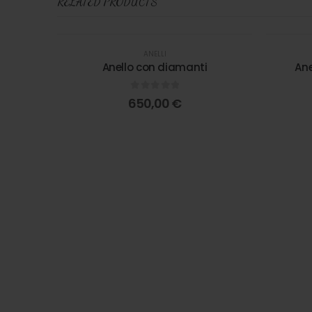
RELATED PRODUCTS
ANELLI
Anello con diamanti
Ane
0
out of 5
650,00
€