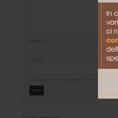
Nome
*
Email
*
Salva il mio nome, email e sito web in ques