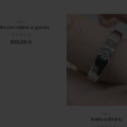
ANELLI
llo con rubino a goccia
0
out of 5
650,00
€
ANELLI
Anello solitario