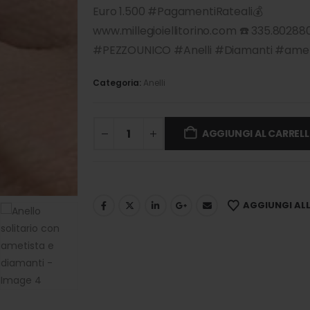
Euro 1.500 #PagamentiRateali💰
www.millegioiellitorino.com ☎️ 335.80288
#PEZZOUNICO #Anelli #Diamanti #amet
Categoria:
Anelli
AGGIUNGI AL CARREL
AGGIUNGI ALLA