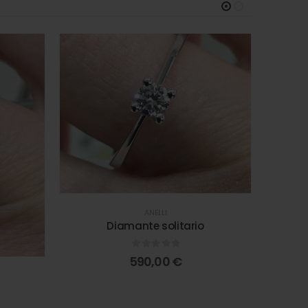
ANELLI
Diamante solitario
0
out of 5
590,00
€
Fasc