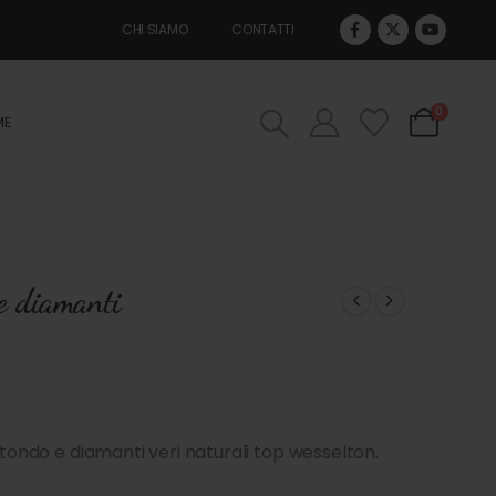
CHI SIAMO
CONTATTI
0
ME
 e diamanti
otondo e diamanti veri naturali top wesselton.