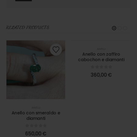
RELATED PRODUCTS
ANELLI
Anello con zaffiro
cabochon e diamanti
0
out of 5
360,00
€
ANELLI
Anello con smeraldo e
diamanti
0
out of 5
650,00
€