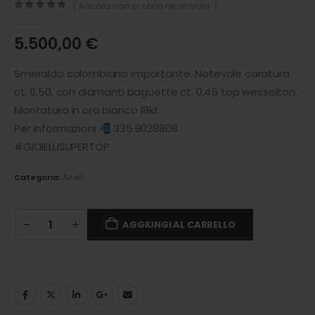
( Ancora non ci sono recensioni. )
0
out of 5
5.500,00
€
Smeraldo colombiano importante. Notevole caratura
ct. 6,50, con diamanti baguette ct. 0,45 top wesselton.
Montatura in oro bianco 18kt
Per informazioni
335.8028808
#GIOIELLISUPERTOP
Categoria:
Anelli
AGGIUNGI AL CARRELLO