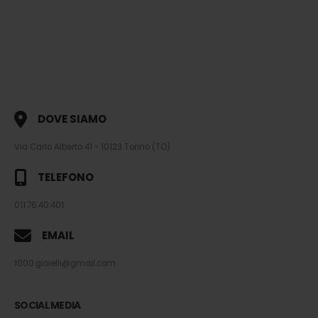
DOVE SIAMO
Via Carlo Alberto 41 - 10123 Torino (TO)
TELEFONO
011.76.40.401
EMAIL
1000.gioielli@gmail.com
SOCIAL MEDIA