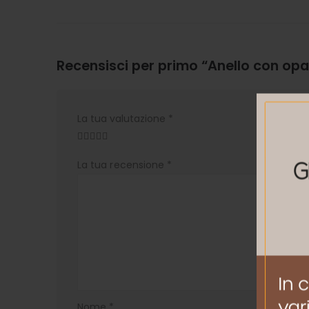
Recensisci per primo “Anello con opa
La tua valutazione
*
La tua recensione
*
Nome
*