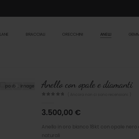
LANE
BRACCIALI
ORECCHINI
ANELLI
GEM
Anello con opale e diamanti
( Ancora non ci sono recensioni. )
0
out of 5
3.500,00
€
Anello in oro bianco 18kt con opale nero au
naturali