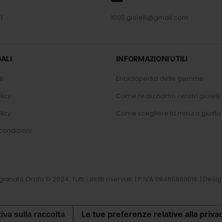
1
1000.gioielli@gmail.com
ALI
INFORMAZIONI UTILI
i
Enciclopedia delle gemme
licy
Come realizziamo i vostri gioielli
licy
Come scegliere la misura giusta
condizioni
tigianato Orafo © 2024. Tutti i diritti riservati. | P.IVA 08465860016. | D
iva sulla raccolta
Le tue preferenze relative alla priva