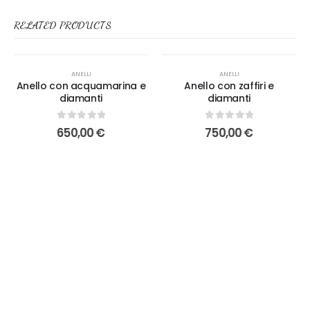
RELATED PRODUCTS
ANELLI
ANELLI
Anello con acquamarina e
Anello con zaffiri e
diamanti
diamanti
0
out of 5
0
out of 5
650,00
€
750,00
€