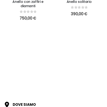
Anello con zaffiri e
Anello solitario
diamanti
0
out of 5
390,00
€
0
out of 5
750,00
€
DOVE SIAMO