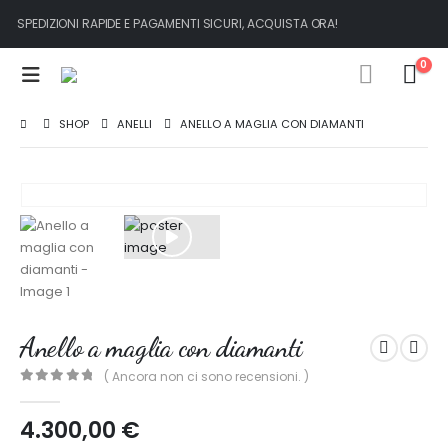
SPEDIZIONI RAPIDE E PAGAMENTI SICURI, ACQUISTA ORA!
0
SHOP
ANELLI
ANELLO A MAGLIA CON DIAMANTI
Anello a maglia con diamanti
( Ancora non ci sono recensioni. )
0
out of 5
4.300,00
€