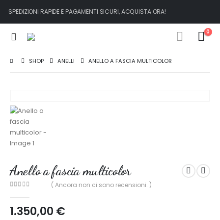
SPEDIZIONI RAPIDE E PAGAMENTI SICURI, ACQUISTA ORA!
0
SHOP
ANELLI
ANELLO A FASCIA MULTICOLOR
Anello a fascia multicolor
( Ancora non ci sono recensioni. )
0
out of 5
1.350,00
€