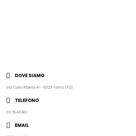
DOVE SIAMO
Via Carlo Alberto 41 - 10123 Torino (TO)
TELEFONO
011.76.40.401
EMAIL