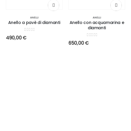
ANELLI
ANELLI
Anello a pavè di diamanti
Anello con acquamarina e
diamanti
0
out of 5
490,00
€
0
out of 5
650,00
€